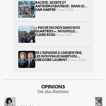
RACISTE, SEXISTE ET
ANTIDÉMOCRATIQUE : DANS LE
CANAL PRIVÉ DE NOMOS-TV
SAM HARPER
25 mai 2026
« PAS DE FACHOS DANS NOS
QUARTIERS » : NOUVELLE
ALLIANCE RENCONTRE DE
CLAIRE ROSS
19 mai 2026
L’OPPOSITION
DE L’ESPAGNE À L’ARGENTINE,
LES NOUVEAUX HABITS DU
RÉVISIONNISME
GREGOIRE LAURENT
31 mars 2026
OPINIONS
Voir plus d'opinions