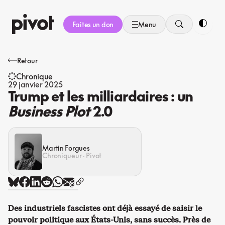
Aller
au
Faites un don
Menu
contenu
Bascule
Retour
Chronique
29 janvier 2025
Trump et les milliardaires : un
Business Plot
2.0
Martin Forgues
Chroniqueur · Pivot
Des industriels fascistes ont déjà essayé de saisir le
pouvoir politique aux États-Unis, sans succès. Près de