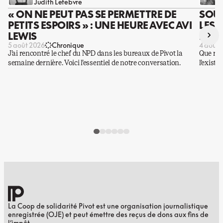
Judith Lefebvre
« ON NE PEUT PAS SE PERMETTRE DE
SOUS
PETITS ESPOIRS » : UNE HEURE AVEC AVI
LES 
›
LEWIS
DES 
5 août 2026
Chronique
4 août 
J’ai rencontré le chef du NPD dans les bureaux de Pivot la
Que rest
semaine dernière. Voici l’essentiel de notre conversation.
l’existe
La Coop de solidarité Pivot est une organisation journalistique
enregistrée (OJE) et peut émettre des reçus de dons aux fins de
l’impôt.