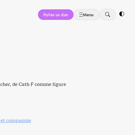
Faites un don
Menu
Bascule
encher, de Cath F comme figure
 et compagnie