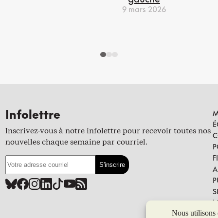
9 mars 2026
Infolettre
M
É
Inscrivez-vous à notre infolettre pour recevoir toutes nos
C
nouvelles chaque semaine par courriel.
P
F
A
P
S
N