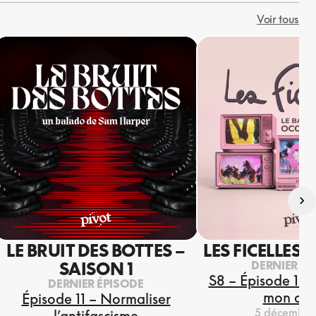
Voir tous
›
LE BRUIT DES BOTTES –
LES FICELLES 
DERNIER ÉP
SAISON 1
S8 – Épisode 13 
DERNIER ÉPISODE
mon coe
Épisode 11 – Normaliser
5 décembre
l’antifascisme