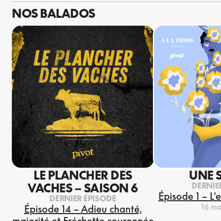
NOS BALADOS
LE PLANCHER DES
UNE 
DERNIE
VACHES – SAISON 6
Épisode 1 – L’
DERNIER ÉPISODE
16 ma
Épisode 14 – Adieu chanté,
majorité et Fréchette couronnée