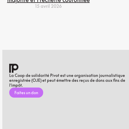
15 avril 2026
La Coop de solidarité Pivot est une organisation journalistique
enregistrée (OJE) et peut émettre des reçus de dons aux fins de
l’impôt.
Faites un don