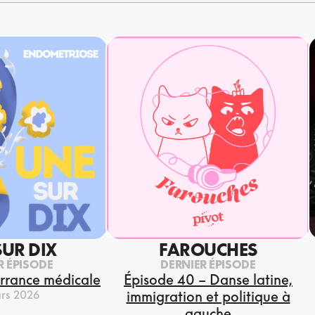
SUR DIX
FAROUCHES
R ÉPISODE
DERNIER ÉPISODE
errance médicale
Épisode 40 – Danse latine,
rs 2026
immigration et politique à
gauche