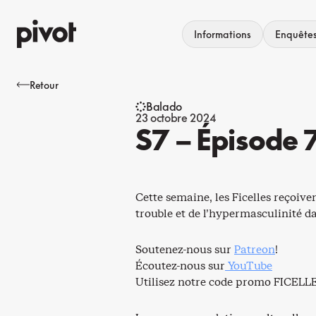
Aller
au
Informations
Enquête
contenu
Retour
Balado
23 octobre 2024
S7 – Épisode 
Cette semaine, les Ficelles reçoiv
trouble et de l’hypermasculinité d
Soutenez-nous sur
Patreon
!
Écoutez-nous sur
YouTube
Utilisez notre code promo FICELLE