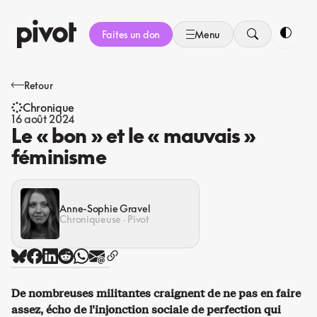
Aller
au
Faites un don
Menu
contenu
Bascule
Retour
Chronique
16 août 2024
Le « bon » et le « mauvais »
féminisme
Anne-Sophie Gravel
Chroniqueuse · Pivot
De nombreuses militantes craignent de ne pas en faire
assez, écho de l’injonction sociale de perfection qui