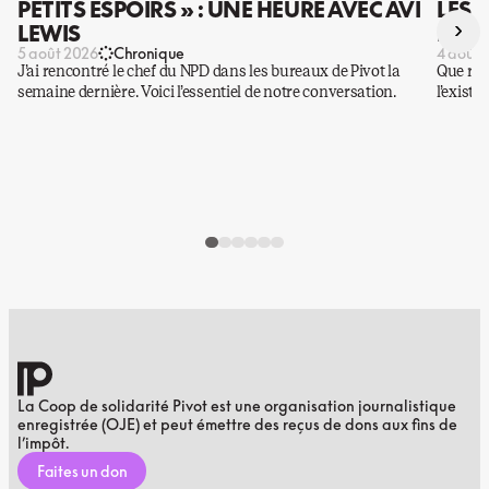
PETITS ESPOIRS » : UNE HEURE AVEC AVI
LES 
›
LEWIS
DES 
5 août 2026
Chronique
4 août 
J’ai rencontré le chef du NPD dans les bureaux de Pivot la
Que rest
semaine dernière. Voici l’essentiel de notre conversation.
l’existe
La Coop de solidarité Pivot est une organisation journalistique
enregistrée (OJE) et peut émettre des reçus de dons aux fins de
l’impôt.
Faites un don