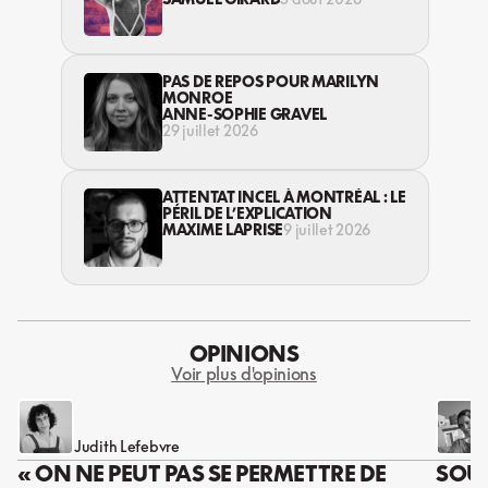
TRAVAILLEUSES DU SEXE?
PAS DE REPOS POUR MARILYN
MONROE
ANNE-SOPHIE GRAVEL
29 juillet 2026
ATTENTAT INCEL À MONTRÉAL : LE
PÉRIL DE L’EXPLICATION
MAXIME LAPRISE
9 juillet 2026
OPINIONS
Voir plus d'opinions
Judith Lefebvre
« ON NE PEUT PAS SE PERMETTRE DE
SOUS