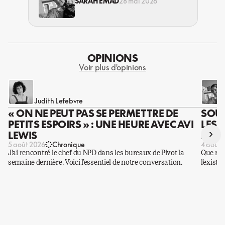
INFESTÉS ET CESSEZ-LE-FEU SANS
SARAH EMAD
28 mai 2026
EFFET
OPINIONS
Voir plus d'opinions
Judith Lefebvre
« ON NE PEUT PAS SE PERMETTRE DE
SOUS
PETITS ESPOIRS » : UNE HEURE AVEC AVI
LES 
›
LEWIS
DES 
5 août 2026
Chronique
4 août 
J’ai rencontré le chef du NPD dans les bureaux de Pivot la
Que rest
semaine dernière. Voici l’essentiel de notre conversation.
l’existe