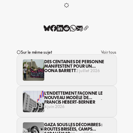
Sur le même sujet
Voir tous
DES CENTAINES DE PERSONNE
MANIFESTENT POUR UN
MEILLEUR DROIT AU LOGEMENT
OONA BARRETT
2 juillet 2026
L’ENDETTEMENT FAÇONNE LE
NOUVEAU MODÈLE DE
LOGEMENTS SUBVENTIONNÉS
FRANCIS HÉBERT-BERNIER
AU QUÉBEC
4 juin 2026
GAZA SOUS LES DÉCOMBRES :
ROUTES BRISÉES, CAMPS