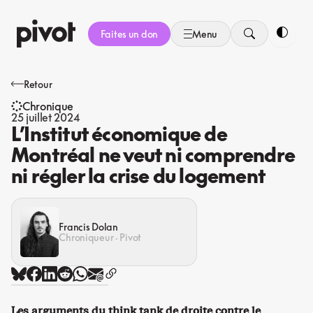
Aller
au
Faites un don
Menu
contenu
Bascule
Retour
Chronique
25 juillet 2024
L’Institut économique de
Montréal ne veut ni comprendre
ni régler la crise du logement
Francis Dolan
Chroniqueur · Pivot
Les arguments du think tank de droite contre le