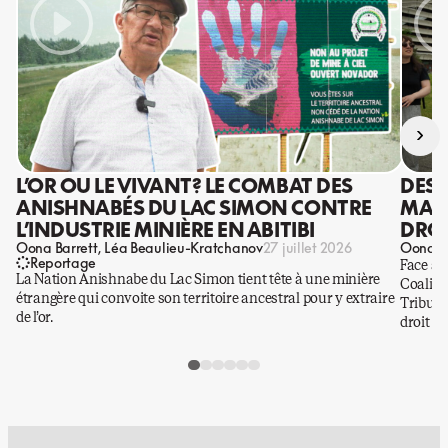
›
L’OR OU LE VIVANT? LE COMBAT DES
DES 
ANISHNABÉS DU LAC SIMON CONTRE
MANI
L’INDUSTRIE MINIÈRE EN ABITIBI
DROI
Oona Barrett
Léa Beaulieu-Kratchanov
Oona Ba
27 juillet 2026
Reportage
Face à 
La Nation Anishnabe du Lac Simon tient tête à une minière
Coaliti
étrangère qui convoite son territoire ancestral pour y extraire
Tribuna
de l’or.
droit a