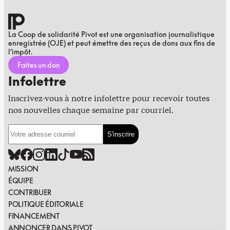
La Coop de solidarité Pivot est une organisation journalistique
enregistrée (OJE) et peut émettre des reçus de dons aux fins de
l’impôt.
Faites un don
Infolettre
Inscrivez-vous à notre infolettre pour recevoir toutes
nos nouvelles chaque semaine par courriel.
MISSION
ÉQUIPE
CONTRIBUER
POLITIQUE ÉDITORIALE
FINANCEMENT
ANNONCER DANS PIVOT