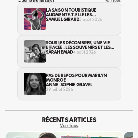
Sur le même sujet
Voir tous
LA SAISON TOURISTIQUE
AUGMENTE-T-ELLE LES
VIOLENCES CONTRE LES
SAMUEL GIRARD
5 août 2026
TRAVAILLEUSES DU SEXE?
SOUS LES DÉCOMBRES, UNE VIE
EFFACÉE : LES SOUVENIRS ET LES
RÊVES PERDUS DES HABITANT·ES
SARAH EMAD
4 août 2026
DE GAZA
PAS DE REPOS POUR MARILYN
MONROE
ANNE-SOPHIE GRAVEL
29 juillet 2026
RÉCENTS ARTICLES
Voir tous