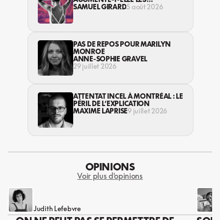
VIOLENCES CONTRE LES
SAMUEL GIRARD
5 août 2026
TRAVAILLEUSES DU SEXE?
PAS DE REPOS POUR MARILYN
MONROE
ANNE-SOPHIE GRAVEL
29 juillet 2026
ATTENTAT INCEL À MONTRÉAL : LE
PÉRIL DE L’EXPLICATION
MAXIME LAPRISE
9 juillet 2026
OPINIONS
Voir plus d'opinions
Judith Lefebvre