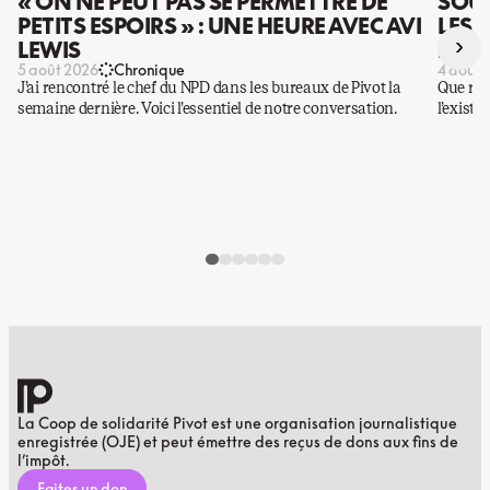
« ON NE PEUT PAS SE PERMETTRE DE
SOUS
PETITS ESPOIRS » : UNE HEURE AVEC AVI
LES 
›
LEWIS
DES 
5 août 2026
Chronique
4 août 
J’ai rencontré le chef du NPD dans les bureaux de Pivot la
Que rest
semaine dernière. Voici l’essentiel de notre conversation.
l’existe
La Coop de solidarité Pivot est une organisation journalistique
enregistrée (OJE) et peut émettre des reçus de dons aux fins de
l’impôt.
Faites un don