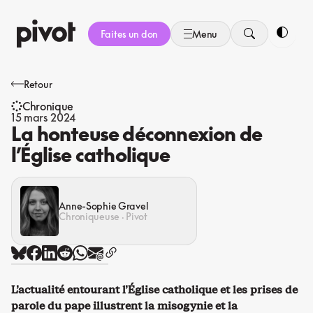
Aller
au
Faites un don
Menu
contenu
Bascule
Retour
Chronique
15 mars 2024
La honteuse déconnexion de
l’Église catholique
Anne-Sophie Gravel
Chroniqueuse · Pivot
L’actualité entourant l’Église catholique et les prises de
parole du pape illustrent la misogynie et la