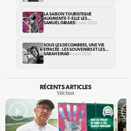
LA SAISON TOURISTIQUE
AUGMENTE-T-ELLE LES
VIOLENCES CONTRE LES
SAMUEL GIRARD
5 août 2026
TRAVAILLEUSES DU SEXE?
SOUS LES DÉCOMBRES, UNE VIE
EFFACÉE : LES SOUVENIRS ET LES
RÊVES PERDUS DES HABITANT·ES
SARAH EMAD
4 août 2026
DE GAZA
RÉCENTS ARTICLES
Voir tous