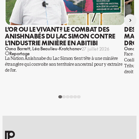
›
L’OR OU LE VIVANT? LE COMBAT DES
DES 
ANISHNABÉS DU LAC SIMON CONTRE
MANI
L’INDUSTRIE MINIÈRE EN ABITIBI
DROI
Oona Barrett
Léa Beaulieu-Kratchanov
Oona Ba
27 juillet 2026
Reportage
Face à 
La Nation Anishnabe du Lac Simon tient tête à une minière
Coaliti
étrangère qui convoite son territoire ancestral pour y extraire
Tribuna
de l’or.
droit a