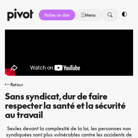
Aller
au
Faites un don
Menu
contenu
Bascule
Retour
Sans syndicat, dur de faire
respecter la santé et la sécurité
au travail
Seules devant la complexité de la loi, les personnes non
syndiquées sont plus vulnérables contre les accidents de