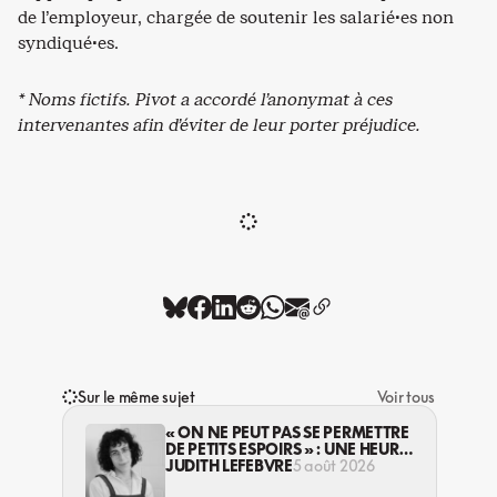
de l’employeur, chargée de soutenir les salarié·es non
syndiqué·es.
* Noms fictifs. Pivot a accordé l’anonymat à ces
intervenantes afin d’éviter de leur porter préjudice.
Sur le même sujet
Voir tous
« ON NE PEUT PAS SE PERMETTRE
DE PETITS ESPOIRS » : UNE HEURE
AVEC AVI LEWIS
JUDITH LEFEBVRE
5 août 2026