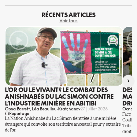
RÉCENTS ARTICLES
Voir tous
›
L’OR OU LE VIVANT? LE COMBAT DES
DES 
ANISHNABÉS DU LAC SIMON CONTRE
MANI
L’INDUSTRIE MINIÈRE EN ABITIBI
DROI
Oona Barrett
Léa Beaulieu-Kratchanov
Oona Ba
27 juillet 2026
Reportage
Face à 
La Nation Anishnabe du Lac Simon tient tête à une minière
Coaliti
étrangère qui convoite son territoire ancestral pour y extraire
Tribuna
de l’or.
droit a