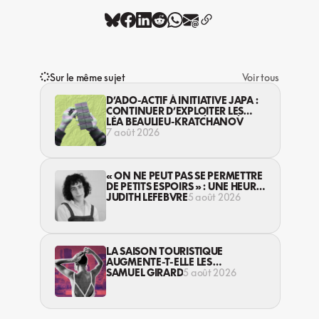
Sur le même sujet
Voir tous
D’ADO-ACTIF À INITIATIVE JAPA :
CONTINUER D’EXPLOITER LES
JEUNES… DANS LA LÉGALITÉ?
LÉA BEAULIEU-KRATCHANOV
7 août 2026
« ON NE PEUT PAS SE PERMETTRE
DE PETITS ESPOIRS » : UNE HEURE
AVEC AVI LEWIS
JUDITH LEFEBVRE
5 août 2026
LA SAISON TOURISTIQUE
AUGMENTE-T-ELLE LES
VIOLENCES CONTRE LES
SAMUEL GIRARD
5 août 2026
TRAVAILLEUSES DU SEXE?