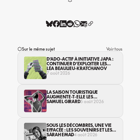
Sur le même sujet
Voir tous
D’ADO-ACTIF À INITIATIVE JAPA :
CONTINUER D’EXPLOITER LES
JEUNES… DANS LA LÉGALITÉ?
LÉA BEAULIEU-KRATCHANOV
7 août 2026
LA SAISON TOURISTIQUE
AUGMENTE-T-ELLE LES
VIOLENCES CONTRE LES
SAMUEL GIRARD
5 août 2026
TRAVAILLEUSES DU SEXE?
SOUS LES DÉCOMBRES, UNE VIE
EFFACÉE : LES SOUVENIRS ET LES
RÊVES PERDUS DES HABITANT·ES
SARAH EMAD
4 août 2026
DE GAZA