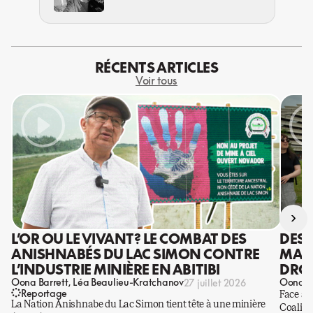
RÉCENTS ARTICLES
Voir tous
›
L’OR OU LE VIVANT? LE COMBAT DES
DES 
ANISHNABÉS DU LAC SIMON CONTRE
MANI
L’INDUSTRIE MINIÈRE EN ABITIBI
DROI
Oona Barrett
Léa Beaulieu-Kratchanov
Oona Ba
27 juillet 2026
Reportage
Face à 
La Nation Anishnabe du Lac Simon tient tête à une minière
Coaliti