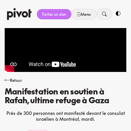
Aller
au
Faites un don
Menu
contenu
Bascule
Retour
Manifestation en soutien à
Rafah, ultime refuge à Gaza
Près de 300 personnes ont manifesté devant le consulat
israélien à Montréal, mardi.