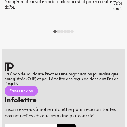
étrangère qui convoite son territoire ancestral pour y extraire
Tribuna
de l’or.
droit a
La Coop de solidarité Pivot est une organisation journalistique
enregistrée (OJE) et peut émettre des reçus de dons aux fins de
l’impôt.
Faites un don
Infolettre
Inscrivez-vous à notre infolettre pour recevoir toutes
nos nouvelles chaque semaine par courriel.