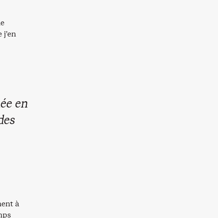
de
 j’en
née en
des
nent à
emps