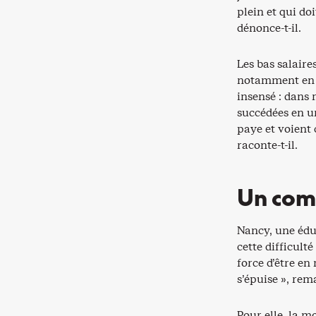
plein et qui do
dénonce-t-il.
Les bas salaire
notamment en d
insensé : dans 
succédées en un
paye et voient 
raconte-t-il.
Un comb
Nancy, une éduc
cette difficult
force d’être e
s’épuise », rem
Pour elle, la m