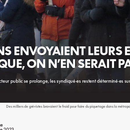
IENS ENVOYAIENT LEURS 
QUE, ON N’EN SERAIT PA
teur public se prolonge, les syndiqué·es restent déterminé·es su
Des milliers de grévistes bravaient le froid pour faire du piquetage dans la métro
ge
e 2023