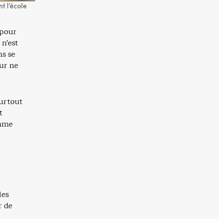
t l’école
 pour
 n’est
ns se
ur ne
surtout
t
omme
les
r de