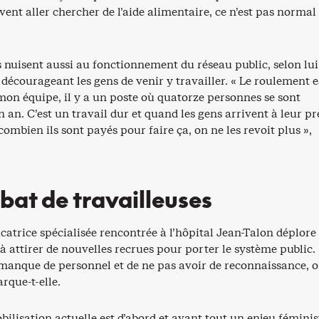
ivent aller chercher de l’aide alimentaire, ce n’est pas normal 
s nuisent aussi au fonctionnement du réseau public, selon lui
écourageant les gens de venir y travailler. « Le roulement e
mon équipe, il y a un poste où quatorze personnes se sont
 an. C’est un travail dur et quand les gens arrivent à leur p
combien ils sont payés pour faire ça, on ne les revoit plus »,
at de travailleuses
atrice spécialisée rencontrée à l’hôpital Jean-Talon déplore
é à attirer de nouvelles recrues pour porter le système public.
n manque de personnel et de ne pas avoir de reconnaissance, 
arque-t-elle.
obilisation actuelle est d’abord et avant tout un enjeu féminis