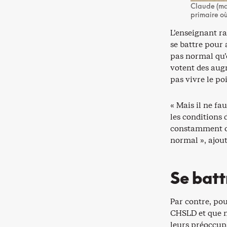
Claude (mas
primaire où
L’enseignant ra
se battre pour 
pas normal qu’
votent des aug
pas vivre le poi
« Mais il ne fau
les conditions 
constamment ob
normal », ajout
Se batt
Par contre, pou
CHSLD et que n
leurs préoccup