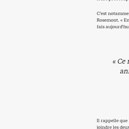
C’est notammen
Rosemont. « En 1
fais aujourd’hui
« Ce 
an
Il rappelle que
joindre les deu