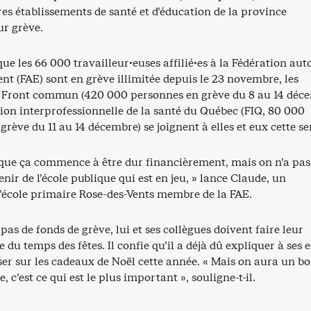
res établissements de santé et d’éducation de la province
ur grève.
 que les 66 000 travailleur·euses affilié·es à la Fédération a
nt (FAE) sont en grève illimitée depuis le 23 novembre, les
 Front commun (420 000 personnes en grève du 8 au 14 déc
tion interprofessionnelle de la santé du Québec (FIQ, 80 000
grève du 11 au 14 décembre) se joignent à elles et eux cette s
n que ça commence à être dur financièrement, mais on n’a pas
venir de l’école publique qui est en jeu, » lance Claude, un
l’école primaire Rose-des-Vents membre de la FAE.
pas de fonds de grève, lui et ses collègues doivent faire leur
e du temps des fêtes. Il confie qu’il a déjà dû expliquer à ses 
ser sur les cadeaux de Noël cette année. « Mais on aura un b
, c’est ce qui est le plus important », souligne-t-il.