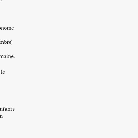
utonome
embre)
emaine.
 le
enfants
on