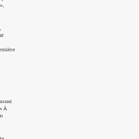
»,
,
st
remière
 aussi
 « À
on
te.