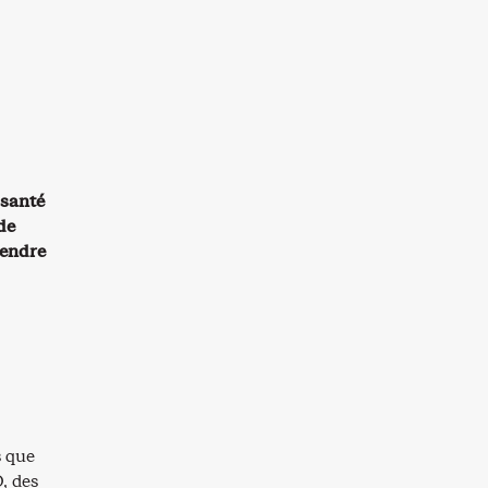
 santé
de
rendre
s que
, des