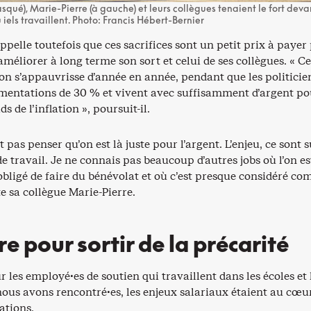
qué), Marie-Pierre (à gauche) et leurs collègues tenaient le fort devan
 iels travaillent. Photo: Francis Hébert-Bernier
ppelle toutefois que ces sacrifices sont un petit prix à payer
améliorer à long terme son sort et celui de ses collègues. « Ce
on s’appauvrisse d’année en année, pendant que les politicie
mentations de 30 % et vivent avec suffisamment d’argent po
ds de l’inflation », poursuit-il.
t pas penser qu’on est là juste pour l’argent. L’enjeu, ce sont 
de travail. Je ne connais pas beaucoup d’autres jobs où l’on es
ligé de faire du bénévolat et où c’est presque considéré c
e sa collègue Marie-Pierre.
re pour sortir de la précarité
r les employé·es de soutien qui travaillent dans les écoles et 
ous avons rencontré·es, les enjeux salariaux étaient au cœu
ations.