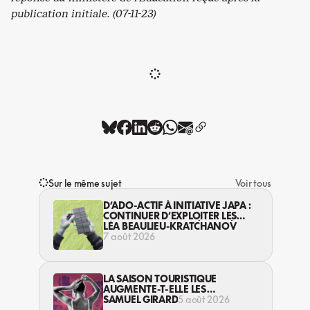
publication initiale. (07-11-23)
Sur le même sujet
Voir tous
D’ADO-ACTIF À INITIATIVE JAPA :
CONTINUER D’EXPLOITER LES
JEUNES… DANS LA LÉGALITÉ?
LÉA BEAULIEU-KRATCHANOV
7 août 2026
LA SAISON TOURISTIQUE
AUGMENTE-T-ELLE LES
VIOLENCES CONTRE LES
SAMUEL GIRARD
5 août 2026
TRAVAILLEUSES DU SEXE?