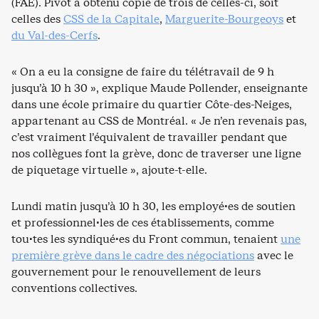
(FAE). Pivot a obtenu copie de trois de celles-ci, soit
celles des
CSS de la Capitale
,
Marguerite-Bourgeoys
et
du Val-des-Cerfs
.
« On a eu la consigne de faire du télétravail de 9 h
jusqu’à 10 h 30 », explique Maude Pollender, enseignante
dans une école primaire du quartier Côte-des-Neiges,
appartenant au CSS de Montréal. « Je n’en revenais pas,
c’est vraiment l’équivalent de travailler pendant que
nos collègues font la grève, donc de traverser une ligne
de piquetage virtuelle », ajoute-t-elle.
Lundi matin jusqu’à 10 h 30, les employé·es de soutien
et professionnel·les de ces établissements, comme
tou·tes les syndiqué·es du Front commun, tenaient
une
première grève dans le cadre des négociations
avec le
gouvernement pour le renouvellement de leurs
conventions collectives.