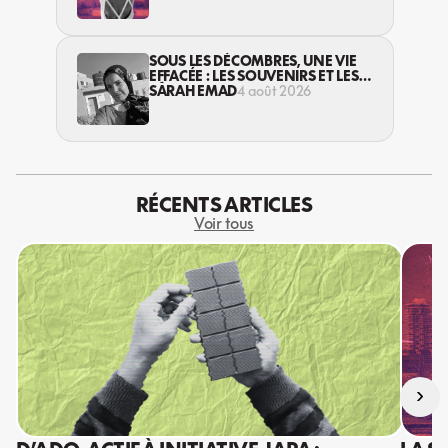
SOUS LES DÉCOMBRES, UNE VIE
EFFACÉE : LES SOUVENIRS ET LES
RÊVES PERDUS DES HABITANT·ES
SARAH EMAD
4 août 2026
DE GAZA
RÉCENTS ARTICLES
Voir tous
›