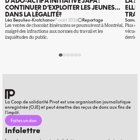
D’ADO-ACTIF À INITIATIVE JAPA :
LA S
CONTINUER D’EXPLOITER LES JEUNES…
ELLE
DANS LA LÉGALITÉ?
TRAV
Léa Beaulieu-Kratchanov
Samuel
7 août 2026
Reportage
Les ventes de chocolat itinérantes se poursuivent à Montréal,
Plus qu
malgré des infractions aux normes du travail et les
vécues p
inquiétudes du public.
derrière
La Coop de solidarité Pivot est une organisation journalistique
enregistrée (OJE) et peut émettre des reçus de dons aux fins de
l’impôt.
Faites un don
Infolettre