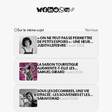
Sur le même sujet
Voir tous
« ON NE PEUT PAS SE PERMETTRE
DE PETITS ESPOIRS » : UNE HEURE
AVEC AVI LEWIS
JUDITH LEFEBVRE
5 août 2026
LA SAISON TOURISTIQUE
AUGMENTE-T-ELLE LES
VIOLENCES CONTRE LES
SAMUEL GIRARD
5 août 2026
TRAVAILLEUSES DU SEXE?
SOUS LES DÉCOMBRES, UNE VIE
EFFACÉE : LES SOUVENIRS ET LES
RÊVES PERDUS DES HABITANT·ES
SARAH EMAD
4 août 2026
DE GAZA