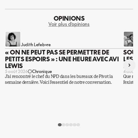
OPINIONS
Voir plus d'opinions
Judith Lefebvre
« ON NE PEUT PAS SE PERMETTRE DE
SOUS
PETITS ESPOIRS » : UNE HEURE AVEC AVI
LES 
›
LEWIS
DES 
5 août 2026
Chronique
4 août 
J’ai rencontré le chef du NPD dans les bureaux de Pivot la
Que rest
semaine dernière. Voici l’essentiel de notre conversation.
l’existe