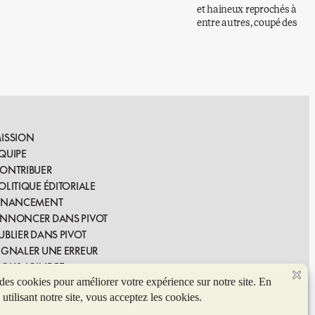
et haineux reprochés à seize
entre autres, coupé des drea
ISSION
QUIPE
ONTRIBUER
OLITIQUE ÉDITORIALE
INANCEMENT
NNONCER DANS PIVOT
UBLIER DANS PIVOT
IGNALER UNE ERREUR
OUS JOINDRE