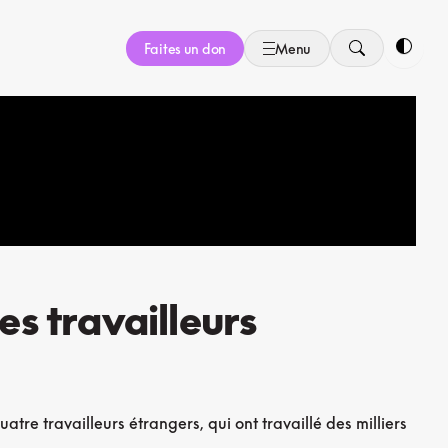
Faites un don
Menu
Bascule
es travailleurs
re travailleurs étrangers, qui ont travaillé des milliers