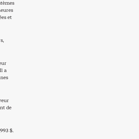
ystèmes
heures
ées et
s,
eur
l a
ines
yeur
nt de
993 $.