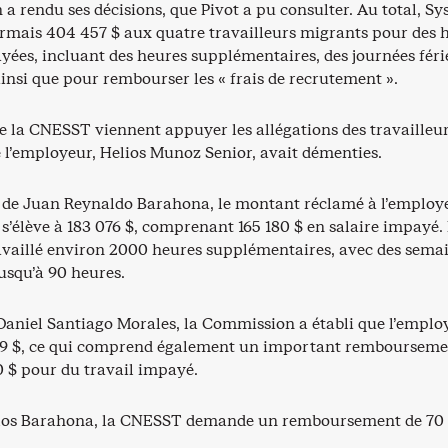
a rendu ses décisions, que Pivot a pu consulter. Au total, S
ormais 404 457 $ aux quatre travailleurs migrants pour des 
yées, incluant des heures supplémentaires, des journées féri
insi que pour rembourser les « frais de recrutement ».
e la CNESST viennent appuyer les allégations des travailleur
e l’employeur, Helios Munoz Senior, avait démenties.
r de Juan Reynaldo Barahona, le montant réclamé à l’employ
’élève à 183 076 $, comprenant 165 180 $ en salaire impayé. I
aillé environ 2000 heures supplémentaires, avec des sema
usqu’à 90 heures.
 Daniel Santiago Morales, la Commission a établi que l’emplo
 719 $, ce qui comprend également un important rembourseme
0 $ pour du travail impayé.
rlos Barahona, la CNESST demande un remboursement de 70 