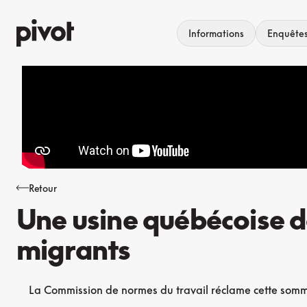
Aller
au
Informations
Enquête
contenu
Retour
Une usine québécoise do
migrants
La Commission de normes du travail réclame cette somme à