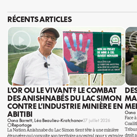
RÉCENTS ARTICLES
L’OR OU LE VIVANT? LE COMBAT
DE
DES ANISHNABÉS DU LAC SIMON
MA
CONTRE L’INDUSTRIE MINIÈRE EN
ME
ABITIBI
Oona 
Face à
Oona Barrett
Léa Beaulieu-Kratchanov
27 juillet 2026
Coalit
Reportage
Tribun
La Nation Anishnabe du Lac Simon tient tête à une minière
droit 
étrangère qui convoite son territoire ancestral pour y extraire