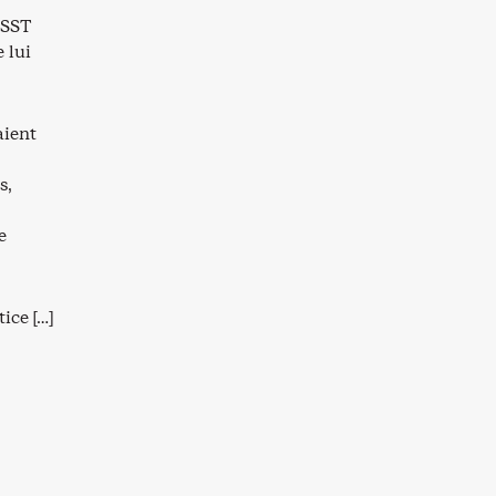
ESST
 lui
aient
s,
e
ice […]