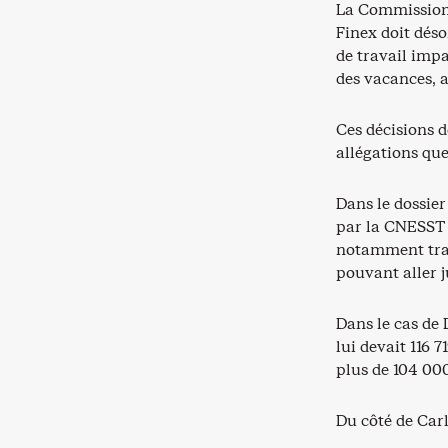
La Commission 
Finex doit dés
de travail impa
des vacances, a
Ces décisions d
allégations qu
Dans le dossie
par la CNESST s
notamment trav
pouvant aller j
Dans le cas de
lui devait 116
plus de 104 00
Du côté de Ca