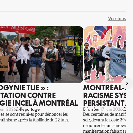
Voir tous
›
OGYNIE TUE » :
MONTRÉAL-NO
TATION CONTRE
RACISME SYS
OGIE INCEL À MONTRÉAL
PERSISTANT A
Bifan Sun
juin 2026
Reportage
17 juin 2026
Re
es se sont réuni·es pour dénoncer les
Des centaines de manifesta
linisme après la fusillade du 22 juin.
soir, devant le poste 39 d
dénoncer le racisme systémi
manifestation faisait suite 