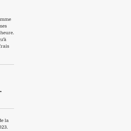
gramme
èmes
’heure.
qu’à
frais
NE
de la
023.