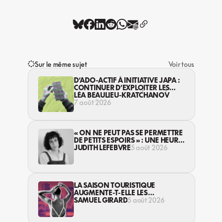
Sur le même sujet
Voir tous
D’ADO-ACTIF À INITIATIVE JAPA :
CONTINUER D’EXPLOITER LES
JEUNES… DANS LA LÉGALITÉ?
LÉA BEAULIEU-KRATCHANOV
7 août 2026
« ON NE PEUT PAS SE PERMETTRE
DE PETITS ESPOIRS » : UNE HEURE
AVEC AVI LEWIS
JUDITH LEFEBVRE
5 août 2026
LA SAISON TOURISTIQUE
AUGMENTE-T-ELLE LES
VIOLENCES CONTRE LES
SAMUEL GIRARD
5 août 2026
TRAVAILLEUSES DU SEXE?