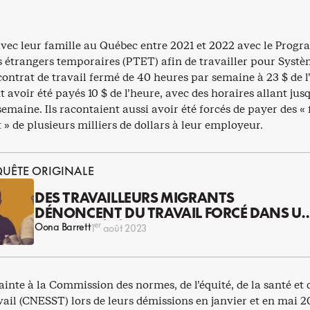
 avec leur famille au Québec entre 2021 et 2022 avec le Pro
rs étrangers temporaires (PTET) afin de travailler pour Syst
ontrat de travail fermé de 40 heures par semaine à 23 $ de l
nt avoir été payés 10 $ de l’heure, avec des horaires allant jus
emaine. Ils racontaient aussi avoir été forcés de payer des « 
» de plusieurs milliers de dollars à leur employeur.
NQUÊTE ORIGINALE
DES TRAVAILLEURS MIGRANTS
DÉNONCENT DU TRAVAIL FORCÉ DANS U
USINE QUÉBÉCOISE
er
Oona Barrett
1
août 2023
lainte à la Commission des normes, de l’équité, de la santé et 
vail (CNESST) lors de leurs démissions en janvier et en mai 2