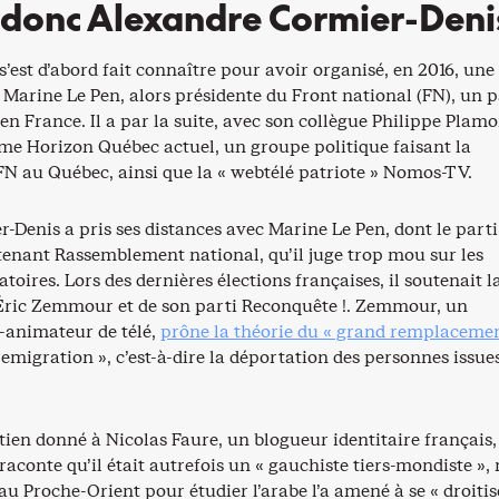
 donc Alexandre Cormier-Deni
’est d’abord fait connaître pour avoir organisé, en 2016, une
Marine Le Pen, alors présidente du Front national (FN), un p
 en France. Il a par la suite, avec son collègue Philippe Plam
sme Horizon Québec actuel, un groupe politique faisant la
N au Québec, ainsi que la « webtélé patriote » Nomos-TV.
-Denis a pris ses distances avec Marine Le Pen, dont le parti
tenant Rassemblement national, qu’il juge trop mou sur les
toires. Lors des dernières élections françaises, il soutenait l
Éric Zemmour et de son parti Reconquête !. Zemmour, un
x-animateur de télé,
prône la théorie du « grand remplacemen
remigration », c’est-à-dire la déportation des personnes issue
tien donné à Nicolas Faure, un blogueur identitaire français,
aconte qu’il était autrefois un « gauchiste tiers-mondiste »,
au Proche-Orient pour étudier l’arabe l’a amené à se « droitis