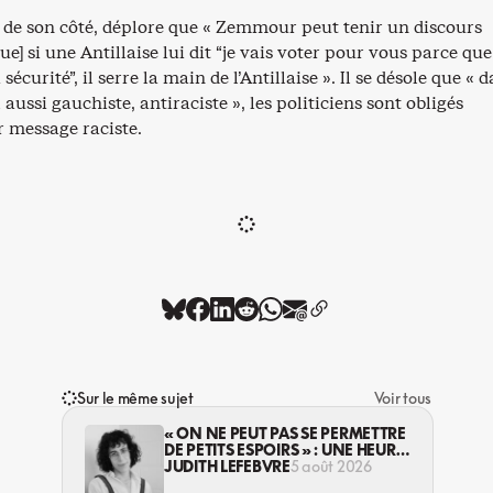
 de son côté, déplore que « Zemmour peut tenir un discours
que] si une Antillaise lui dit “je vais voter pour vous parce qu
a sécurité”, il serre la main de l’Antillaise ». Il se désole que « 
aussi gauchiste, antiraciste », les politiciens sont obligés
r message raciste.
Sur le même sujet
Voir tous
« ON NE PEUT PAS SE PERMETTRE
DE PETITS ESPOIRS » : UNE HEURE
AVEC AVI LEWIS
JUDITH LEFEBVRE
5 août 2026