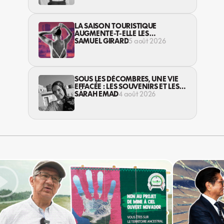
LA SAISON TOURISTIQUE
AUGMENTE-T-ELLE LES
VIOLENCES CONTRE LES
SAMUEL GIRARD
5 août 2026
TRAVAILLEUSES DU SEXE?
SOUS LES DÉCOMBRES, UNE VIE
EFFACÉE : LES SOUVENIRS ET LES
RÊVES PERDUS DES HABITANT·ES
SARAH EMAD
4 août 2026
DE GAZA