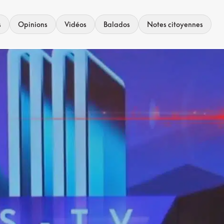
s
Opinions
Vidéos
Balados
Notes citoyennes