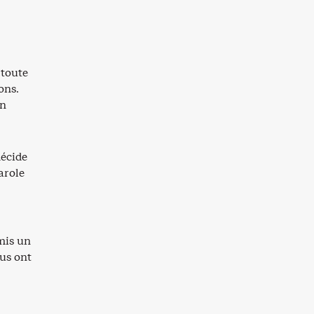
 toute
ons.
en
décide
arole
mis un
us ont