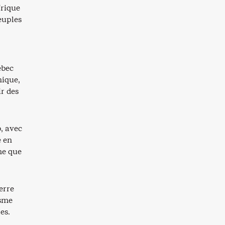
frique
euples
ébec
hique,
ir des
, avec
é en
me que
erre
isme
es.