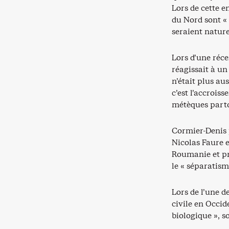
Lors de cette e
du Nord sont « 
seraient natur
Lors d’une réc
réagissait à un
n’était plus au
c’est l’accrois
métèques partou
Cormier-Denis 
Nicolas Faure 
Roumanie et pr
le « séparatism
Lors de l’une d
civile en Occid
biologique », so