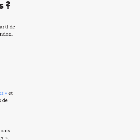
s ?
arti de
ondon,
a
t »
et
s de
 mais
er ».