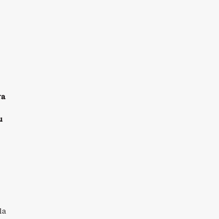
ra
u
la