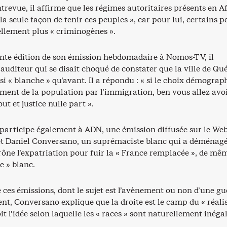
ntrevue, il affirme que les régimes autoritaires présents en A
la seule façon de tenir ces peuples », car pour lui, certains p
ellement plus « criminogènes ».
ente édition de son émission hebdomadaire à Nomos-TV, il
 auditeur qui se disait choqué de constater que la ville de Qu
ssi « blanche » qu’avant. Il a répondu : « si le choix démograp
sement de la population par l’immigration, ben vous allez avo
t et justice nulle part ».
participe également à ADN, une émission diffusée sur le Web
et Daniel Conversano, un suprémaciste blanc qui a déménag
ône l’expatriation pour fuir la « France remplacée », de mê
e » blanc.
e ces émissions, dont le sujet est l’avènement ou non d’une gu
ent, Conversano explique que la droite est le camp du « réal
it l’idée selon laquelle les « races » sont naturellement inégal