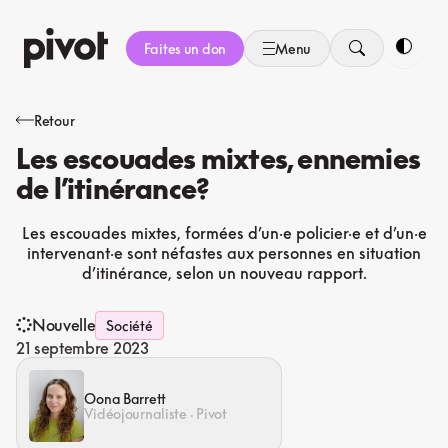
Aller
au
Faites un don
Menu
contenu
Bascule
Retour
Les escouades mixtes, ennemies
de l’itinérance?
Les escouades mixtes, formées d’un·e policier·e et d’un·e
intervenant·e sont néfastes aux personnes en situation
d’itinérance, selon un nouveau rapport.
Nouvelle
Société
21 septembre 2023
Oona Barrett
Vidéojournaliste · Pivot