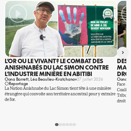
›
L’OR OU LE VIVANT? LE COMBAT DES
DES 
ANISHNABÉS DU LAC SIMON CONTRE
MANI
L’INDUSTRIE MINIÈRE EN ABITIBI
DROI
Oona Barrett
Léa Beaulieu-Kratchanov
Oona Ba
27 juillet 2026
Reportage
Face à 
La Nation Anishnabe du Lac Simon tient tête à une minière
Coaliti
étrangère qui convoite son territoire ancestral pour y extraire
Tribuna
de l’or.
droit a