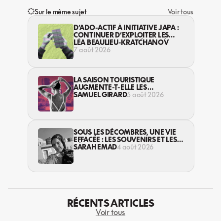
Sur le même sujet
Voir tous
D’ADO-ACTIF À INITIATIVE JAPA :
CONTINUER D’EXPLOITER LES
JEUNES… DANS LA LÉGALITÉ?
LÉA BEAULIEU-KRATCHANOV
7 août 2026
LA SAISON TOURISTIQUE
AUGMENTE-T-ELLE LES
VIOLENCES CONTRE LES
SAMUEL GIRARD
5 août 2026
TRAVAILLEUSES DU SEXE?
SOUS LES DÉCOMBRES, UNE VIE
EFFACÉE : LES SOUVENIRS ET LES
RÊVES PERDUS DES HABITANT·ES
SARAH EMAD
4 août 2026
DE GAZA
RÉCENTS ARTICLES
Voir tous