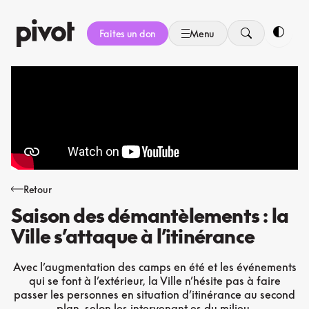
Aller
au
Faites un don
Menu
contenu
Bascule
Retour
Saison des démantèlements : la
Ville s’attaque à l’itinérance
Avec l’augmentation des camps en été et les événements
qui se font à l’extérieur, la Ville n’hésite pas à faire
passer les personnes en situation d’itinérance au second
plan, selon les intervenant.es du milieu.