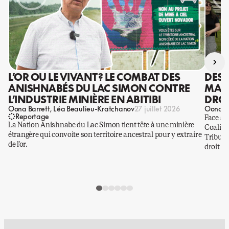
›
L’OR OU LE VIVANT? LE COMBAT DES
DES 
ANISHNABÉS DU LAC SIMON CONTRE
MANI
L’INDUSTRIE MINIÈRE EN ABITIBI
DROI
Oona Barrett
Léa Beaulieu-Kratchanov
Oona Ba
27 juillet 2026
Reportage
Face à 
La Nation Anishnabe du Lac Simon tient tête à une minière
Coaliti
étrangère qui convoite son territoire ancestral pour y extraire
Tribuna
de l’or.
droit a