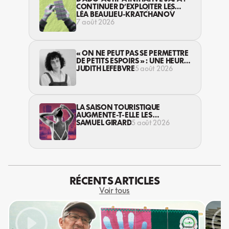
CONTINUER D’EXPLOITER LES
JEUNES… DANS LA LÉGALITÉ?
LÉA BEAULIEU-KRATCHANOV
7 août 2026
« ON NE PEUT PAS SE PERMETTRE
DE PETITS ESPOIRS » : UNE HEURE
AVEC AVI LEWIS
JUDITH LEFEBVRE
5 août 2026
LA SAISON TOURISTIQUE
AUGMENTE-T-ELLE LES
VIOLENCES CONTRE LES
SAMUEL GIRARD
5 août 2026
TRAVAILLEUSES DU SEXE?
RÉCENTS ARTICLES
Voir tous