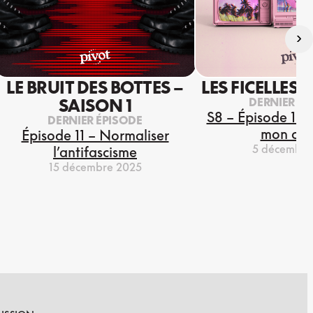
›
LE BRUIT DES BOTTES –
LES FICELLES 
DERNIER ÉP
SAISON 1
S8 – Épisode 13 
DERNIER ÉPISODE
mon coe
Épisode 11 – Normaliser
5 décembre
l’antifascisme
15 décembre 2025