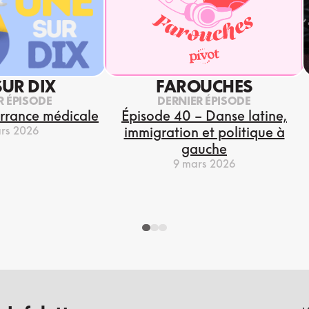
SUR DIX
FAROUCHES
R ÉPISODE
DERNIER ÉPISODE
errance médicale
Épisode 40 – Danse latine,
rs 2026
immigration et politique à
gauche
9 mars 2026