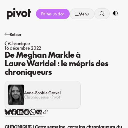
Aller
au
Faites un don
Menu
contenu
Bascule
Retour
Chronique
16 décembre 2022
De Meghan Markle à
Laure Waridel : le mépris des
chroniqueurs
Anne-Sophie Gravel
Chroniqueuse · Pivot
CHRONIQUE | Cette semaine, certains chroniqueurs du