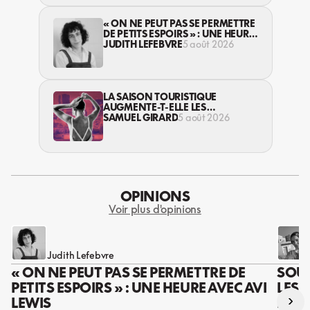
« ON NE PEUT PAS SE PERMETTRE
DE PETITS ESPOIRS » : UNE HEURE
AVEC AVI LEWIS
JUDITH LEFEBVRE
5 août 2026
LA SAISON TOURISTIQUE
AUGMENTE-T-ELLE LES
VIOLENCES CONTRE LES
SAMUEL GIRARD
5 août 2026
TRAVAILLEUSES DU SEXE?
OPINIONS
Voir plus d'opinions
Judith Lefebvre
« ON NE PEUT PAS SE PERMETTRE DE
SOUS
PETITS ESPOIRS » : UNE HEURE AVEC AVI
LES 
›
LEWIS
DES 