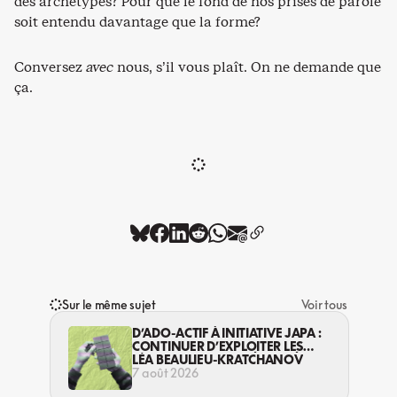
des archétypes? Pour que le fond de nos prises de parole
soit entendu davantage que la forme?
Conversez
avec
nous, s’il vous plaît. On ne demande que
ça.
Sur le même sujet
Voir tous
D’ADO-ACTIF À INITIATIVE JAPA :
CONTINUER D’EXPLOITER LES
JEUNES… DANS LA LÉGALITÉ?
LÉA BEAULIEU-KRATCHANOV
7 août 2026