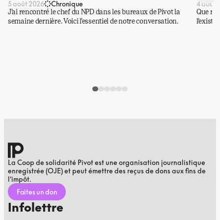
5 août 2026
Chronique
4 août 
J’ai rencontré le chef du NPD dans les bureaux de Pivot la
Que rest
semaine dernière. Voici l’essentiel de notre conversation.
l’existe
La Coop de solidarité Pivot est une organisation journalistique
enregistrée (OJE) et peut émettre des reçus de dons aux fins de
l’impôt.
Faites un don
Infolettre