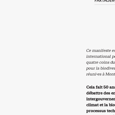
PARTAGER
Ce manifeste e
international p
quatre coins d
pour la biodive
réuni·es à Mon
Cela fait 50 a
débattre des e
intergouvernem
climat et la bi
processus tech