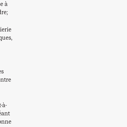
e à
dre;
ierie
ques,
es
ontre
-à-
éant
sonne