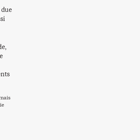
e due
si
de,
de
ents
rmais
ie