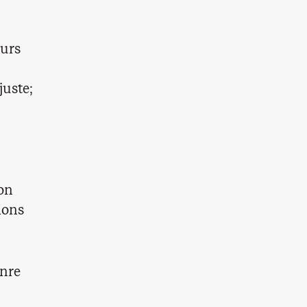
eurs
juste;
ion
ions
enre