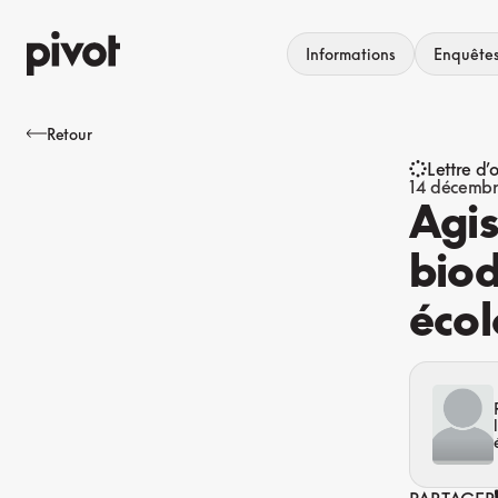
Aller
au
Informations
Enquête
contenu
Retour
Lettre d’
14 décemb
Agis
biod
éco