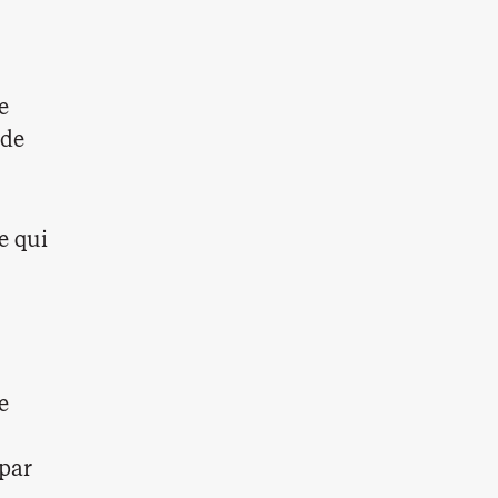
e
 de
le qui
e
 par