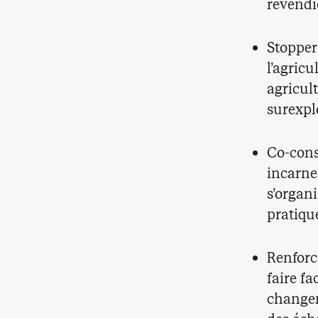
revendic
Stopper
l’agricu
agricul
surexpl
Co-const
incarnen
s’organ
pratiqu
Renforc
faire fa
changem