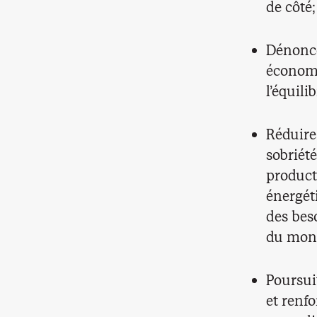
de côté;
Dénoncer
économi
l’équili
Réduire
sobriét
producti
énergét
des bes
du mon
Poursuiv
et renfo