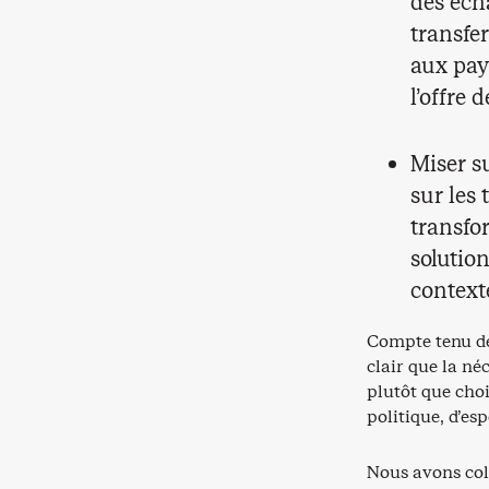
des éch
transfe
aux pay
l’offre 
Miser s
sur les 
transfo
solutio
context
Compte tenu de
clair que la né
plutôt que choi
politique, d’esp
Nous avons col