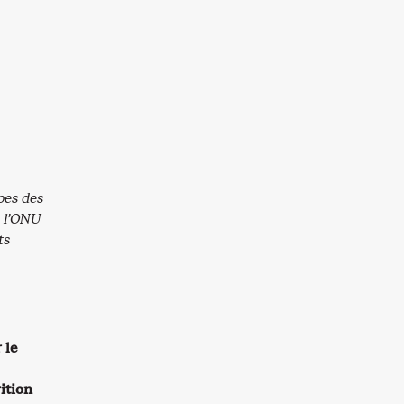
pes des
 l
’
ONU
ts
 le
ition