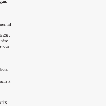
que.
mental
BES) :
anète
e jour
tion.
unis à
prix