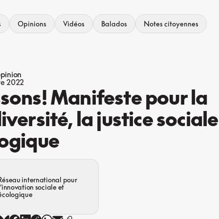
s
Opinions
Vidéos
Balados
Notes citoyennes
opinion
re 2022
sons! Manifeste pour la
iversité, la justice sociale
logique
Réseau international pour
l’innovation sociale et
écologique