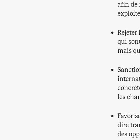
afin de
exploit
Rejeter
qui sont
mais qu
Sanctio
interna
concrète
les cha
Favorise
dire tr
des opp