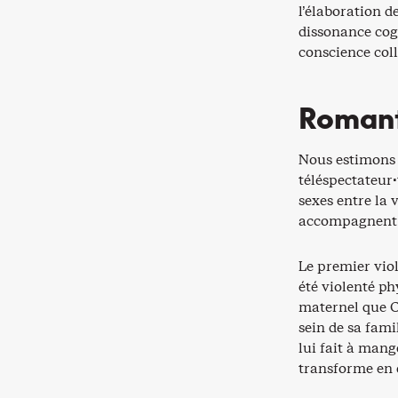
l’élaboration 
dissonance cogn
conscience coll
Romant
Nous estimons a
téléspectateur·t
sexes entre la 
accompagnent s
Le premier viol
été violenté ph
maternel que Ch
sein de sa fami
lui fait à mang
transforme en d