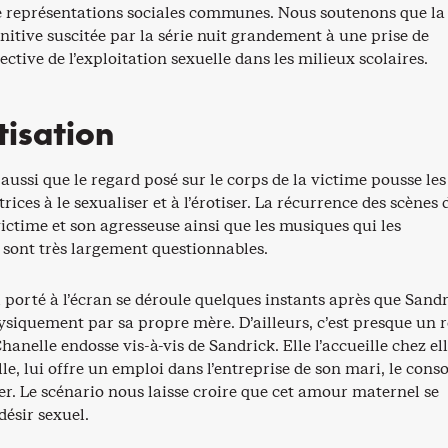
de représentations sociales communes. Nous soutenons que la
itive suscitée par la série nuit grandement à une prise de
ective de l’exploitation sexuelle dans les milieux scolaires.
isation
ussi que le regard posé sur le corps de la victime pousse les
rices à le sexualiser et à l’érotiser. La récurrence des scènes 
victime et son agresseuse ainsi que les musiques qui les
ont très largement questionnables.
 porté à l’écran se déroule quelques instants après que Sandr
ysiquement par sa propre mère. D’ailleurs, c’est presque un r
anelle endosse vis-à-vis de Sandrick. Elle l’accueille chez el
lle, lui offre un emploi dans l’entreprise de son mari, le conso
er. Le scénario nous laisse croire que cet amour maternel se
ésir sexuel.