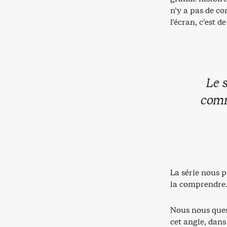
n’y a pas de co
l’écran, c’est d
Le 
comm
La série nous p
la comprendre
Nous nous ques
cet angle, dan