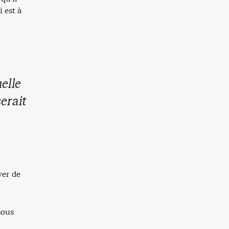
 est à
elle
erait
yer de
sous