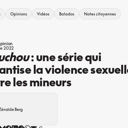
s
Opinions
Vidéos
Balados
Notes citoyennes
opinion
e 2022
uchou
: une série qui
ntise la violence sexuell
re les mineurs
Zénaïde Berg