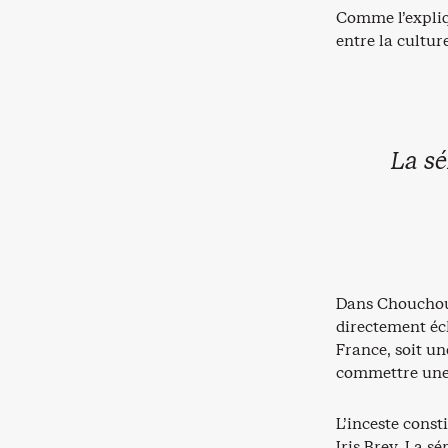
Comme l’expliq
entre la culture
La sé
Dans Chouchou, 
directement éch
France, soit un
commettre une a
L’inceste const
Iris Brey. La s