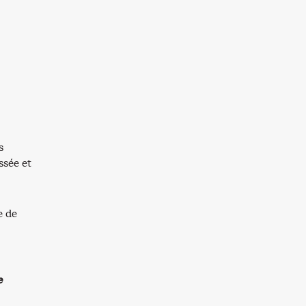
s
ssée et
e de
e