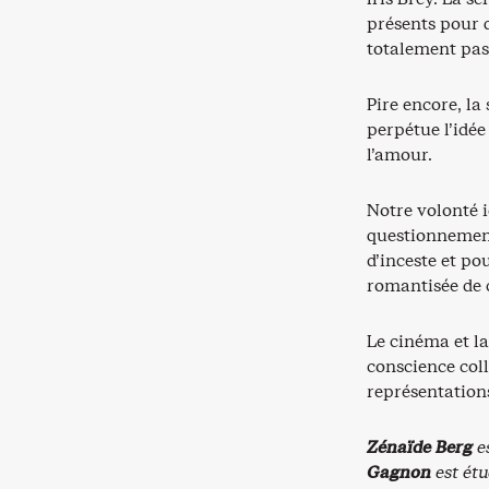
présents pour qu
totalement pass
Pire encore, la
perpétue l’idée
l’amour.
Notre volonté i
questionnement
d’inceste et po
romantisée de c
Le cinéma et la
conscience coll
représentations
Zénaïde Berg
es
Gagnon
est étu