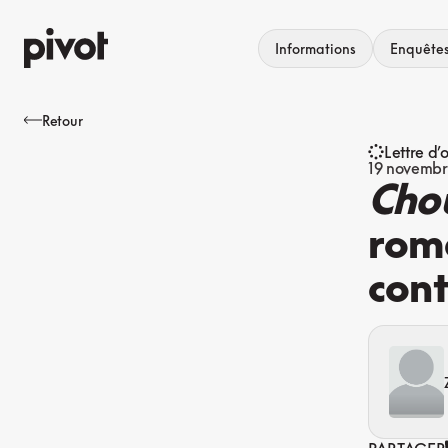
Aller
au
Informations
Enquête
contenu
Retour
Lettre d’
19 novembr
Cho
roma
cont