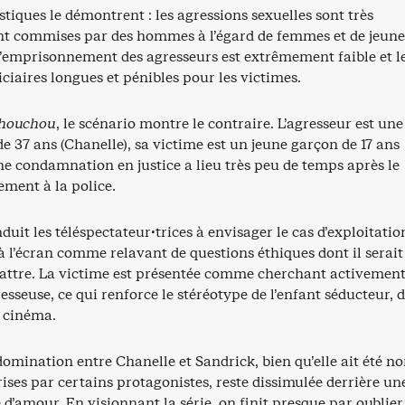
istiques le démontrent : les agressions sexuelles sont très
t commises par des hommes à l’égard de femmes et de jeune
 d’emprisonnement des agresseurs est extrêmement faible et l
ciaires longues et pénibles pour les victimes.
houchou
, le scénario montre le contraire. L’agresseur est une
 37 ans (Chanelle), sa victime est un jeune garçon de 17 ans
ne condamnation en justice a lieu très peu de temps après le
ement à la police.
duit les téléspectateur·trices à envisager le cas d’exploitatio
à l’écran comme relavant de questions éthiques dont il serait
battre. La victime est présentée comme cherchant activement
esseuse, ce qui renforce le stéréotype de l’enfant séducteur, d
u cinéma.
domination entre Chanelle et Sandrick, bien qu’elle ait été 
ises par certains protagonistes, reste dissimulée derrière un
 d’amour. En visionnant la série, on finit presque par oublier 