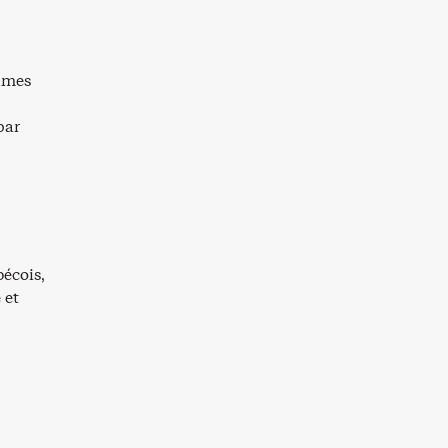
times
par
bécois,
 et