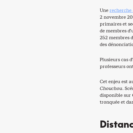
Une
recherche 
2 novembre 2022
primaires et s
de membres d’u
252 membres du
des dénonciatio
Plusieurs cas d
professeurs ont
Cet enjeu est a
Chouchou
. Sc
disponible sur
tronquée et da
Distanc