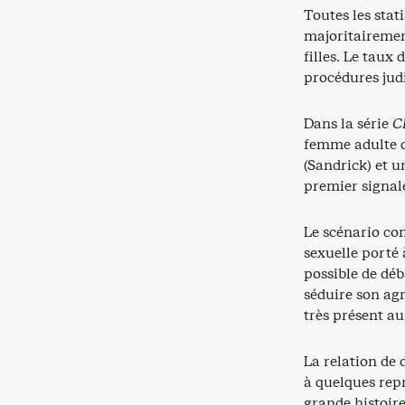
Toutes les stat
majoritairemen
filles. Le taux
procédures judi
Dans la série
C
femme adulte de
(Sandrick) et u
premier signal
Le scénario con
sexuelle porté 
possible de dé
séduire son agr
très présent a
La relation de 
à quelques repr
grande histoire