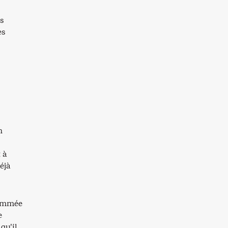
s
es
n
 à
éjà
nommée
e
qu’il