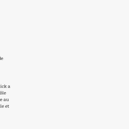
de
ick a
ôle
le au
le et