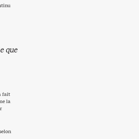
ontinu
ue que
 fait
me la
r
 selon