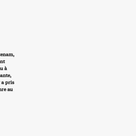
Utenam,
ent
u à
eante,
 a pris
nre au