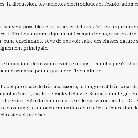
es, la discussion, les tablettes électroniques et l’exploration 
lus souvent possible de les amener dehors. J’ai remarqué qu’en
nes utilisaient automatiquement les mots innus, sans en être
a jeune enseignante rêve de pouvoir faire des classes nature 
eignement principale.
e important de ressources et de temps – car chaque étudian
chaque semaine pour apprendre l’innu-aimun.
t quelque chose de très accessoire, la langue est très seconda
ment actuel », explique Vicky Lelièvre. Si une entente généra
août dernier entre la communauté et le gouvernement du Qu
tre davantage d’autodétermination en matière d’éducation, l
-ci restent à préciser.