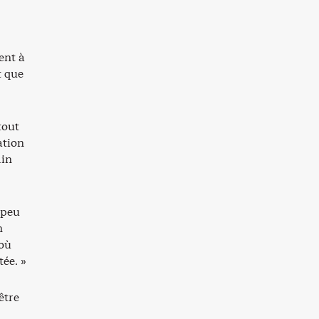
ent à
t que
tout
ation
lin
 peu
n
 où
tée. »
être