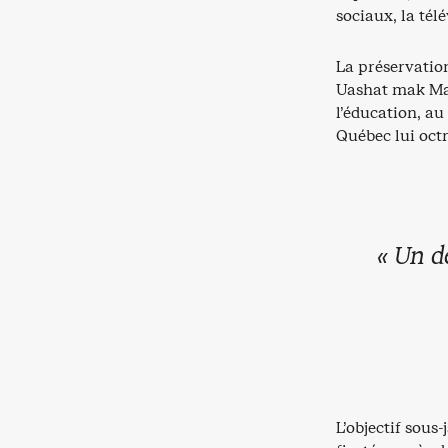
sociaux, la télé
La préservatio
Uashat mak Man
l’éducation, a
Québec lui oct
« Un d
L’objectif sous-