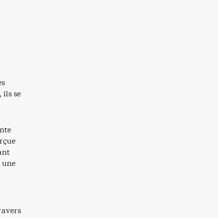
es
 ils se
ante
erçue
ant
à une
ravers