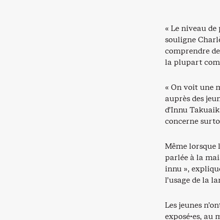
« Le niveau de 
souligne Charl
comprendre des
la plupart com
« On voit une m
auprès des jeun
d’Innu Takuaik
concerne surto
Même lorsque le
parlée à la mai
innu », expliq
l’usage de la l
Les jeunes n’on
exposé·es, au m