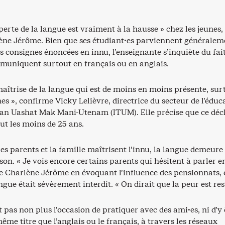
perte de la langue est vraiment à la hausse » chez les jeunes,
ène Jérôme. Bien que ses étudiant·es parviennent généralem
 consignes énoncées en innu, l’enseignante s’inquiète du fai
muniquent surtout en français ou en anglais.
aîtrise de la langue qui est de moins en moins présente, sur
es », confirme Vicky Lelièvre, directrice du secteur de l’éduc
an Uashat Mak Mani-Utenam (ITUM). Elle précise que ce déc
ut les moins de 25 ans.
s parents et la famille maîtrisent l’innu, la langue demeure
son. « Je vois encore certains parents qui hésitent à parler e
ue Charlène Jérôme en évoquant l’influence des pensionnats,
angue était sévèrement interdit. « On dirait que la peur est res
t pas non plus l’occasion de pratiquer avec des ami·es, ni d’y 
ême titre que l’anglais ou le français, à travers les réseaux