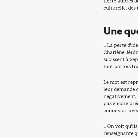
fierté auprès d
culturelle, des 
Une que
« La perte d’i
Charlène Jérôm
subissent à Sep
font parfois tr
Le mot est rep
leur demande de
négativement, 
pas encore prés
connexion avec
« On voit qu’il
l’enseignante q