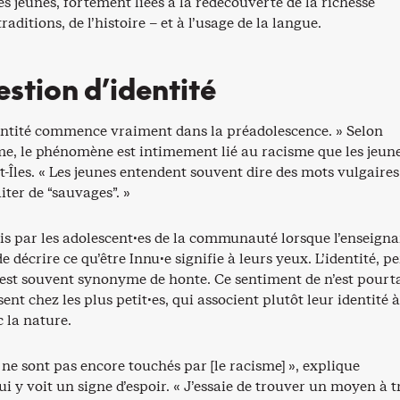
es jeunes, fortement liées à la redécouverte de la richesse
traditions, de l’histoire – et à l’usage de la langue.
stion d’identité
dentité commence vraiment dans la préadolescence. » Selon
e, le phénomène est intimement lié au racisme que les jeun
t-Îles. « Les jeunes entendent souvent dire des mots vulgaires,
aiter de “sauvages”. »
ris par les adolescent·es de la communauté lorsque l’enseign
 décrire ce qu’être Innu·e signifie à leurs yeux. L’identité, p
est souvent synonyme de honte. Ce sentiment de n’est pourt
ent chez les plus petit·es, qui associent plutôt leur identité 
 la nature.
s ne sont pas encore touchés par [le racisme] », explique
ui y voit un signe d’espoir. « J’essaie de trouver un moyen à t