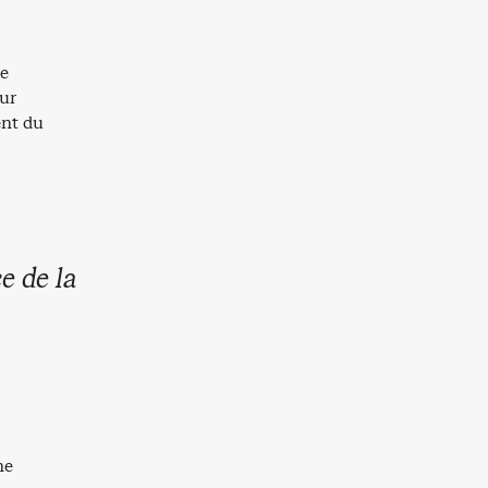
de
sur
ent du
e de la
ne