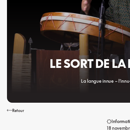
LE SORT DE L
La langue innue – l’inn
Retour
Informat
18 novembr