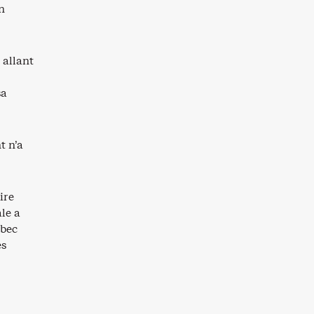
en
 allant
sa
t n’a
ire
le a
ébec
es