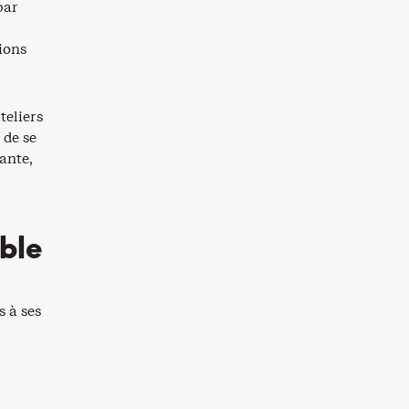
par
ions
teliers
 de se
nante,
ble
s à ses