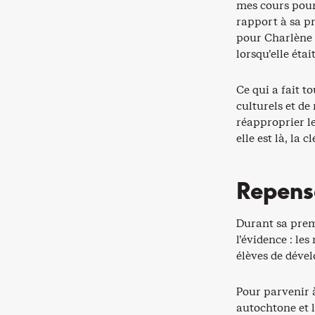
mes cours pour
rapport à sa p
pour Charlène 
lorsqu’elle éta
Ce qui a fait to
culturels et de
réapproprier le
elle est là, la 
Repense
Durant sa prem
l’évidence : le
élèves de déve
Pour parvenir à
autochtone et l