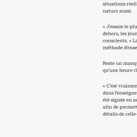
situations réell
nature aussi.
« J’essaie le p
dehors, les jeu
conscients. » L
méthode d’ens
Reste un manqu
qu’une heure 
« C’est vraimen
dans l’enseigne
été signée en 
afin de permet
détails de celle