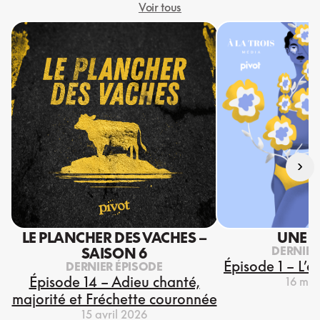
Voir tous
›
LE PLANCHER DES VACHES –
UNE S
DERNIER
SAISON 6
Épisode 1 – L’e
DERNIER ÉPISODE
Épisode 14 – Adieu chanté,
16 mar
majorité et Fréchette couronnée
15 avril 2026