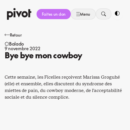
Aller
au
Faites un don
Menu
contenu
Bascule
Retour
Balado
9 novembre 2022
Bye bye mon cowboy
Cette semaine, les Ficelles reçoivent Marissa Groguhé
(elle) et ensemble, elles discutent du syndrome des
miettes de pain, du cowboy moderne, de l’acceptabilité
sociale et du silence complice.