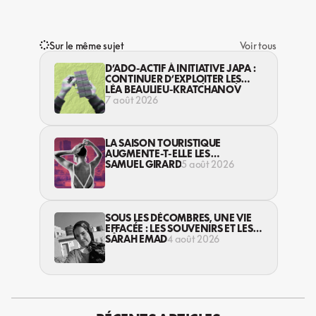
Sur le même sujet
Voir tous
D’ADO-ACTIF À INITIATIVE JAPA :
CONTINUER D’EXPLOITER LES
JEUNES… DANS LA LÉGALITÉ?
LÉA BEAULIEU-KRATCHANOV
7 août 2026
LA SAISON TOURISTIQUE
AUGMENTE-T-ELLE LES
VIOLENCES CONTRE LES
SAMUEL GIRARD
5 août 2026
TRAVAILLEUSES DU SEXE?
SOUS LES DÉCOMBRES, UNE VIE
EFFACÉE : LES SOUVENIRS ET LES
RÊVES PERDUS DES HABITANT·ES
SARAH EMAD
4 août 2026
DE GAZA