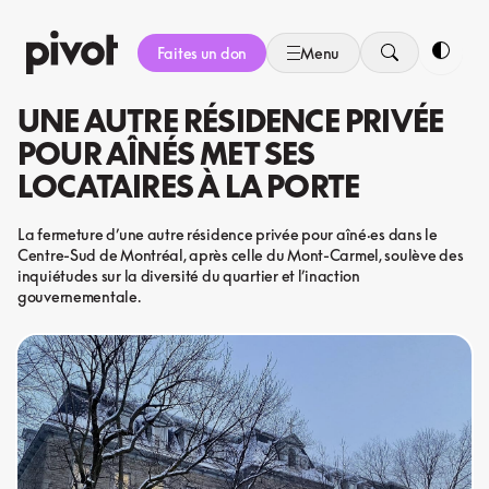
Aller
au
Faites un don
Menu
contenu
Bascule
UNE AUTRE RÉSIDENCE PRIVÉE
POUR AÎNÉS MET SES
LOCATAIRES À LA PORTE
La fermeture d’une autre résidence privée pour aîné·es dans le
Centre-Sud de Montréal, après celle du Mont-Carmel, soulève des
inquiétudes sur la diversité du quartier et l’inaction
gouvernementale.