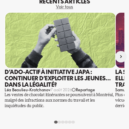
RÉCENTS ARTICLES
Voir tous
›
D’ADO-ACTIF À INITIATIVE JAPA :
LA S
CONTINUER D’EXPLOITER LES JEUNES…
ELLE
DANS LA LÉGALITÉ?
TRAV
Léa Beaulieu-Kratchanov
Samuel
7 août 2026
Reportage
Les ventes de chocolat itinérantes se poursuivent à Montréal,
Plus qu
malgré des infractions aux normes du travail et les
vécues p
inquiétudes du public.
derrière