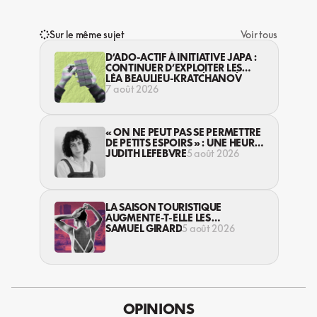
Sur le même sujet
Voir tous
D’ADO-ACTIF À INITIATIVE JAPA :
CONTINUER D’EXPLOITER LES
JEUNES… DANS LA LÉGALITÉ?
LÉA BEAULIEU-KRATCHANOV
7 août 2026
« ON NE PEUT PAS SE PERMETTRE
DE PETITS ESPOIRS » : UNE HEURE
AVEC AVI LEWIS
JUDITH LEFEBVRE
5 août 2026
LA SAISON TOURISTIQUE
AUGMENTE-T-ELLE LES
VIOLENCES CONTRE LES
SAMUEL GIRARD
5 août 2026
TRAVAILLEUSES DU SEXE?
OPINIONS