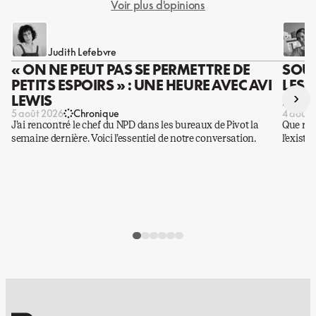
Voir plus d'opinions
Judith Lefebvre
« ON NE PEUT PAS SE PERMETTRE DE
SOUS
PETITS ESPOIRS » : UNE HEURE AVEC AVI
LES 
›
LEWIS
DES 
5 août 2026
Chronique
4 août 
J’ai rencontré le chef du NPD dans les bureaux de Pivot la
Que rest
semaine dernière. Voici l’essentiel de notre conversation.
l’existe