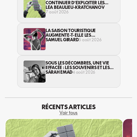
CONTINUER D’EXPLOITER LES
JEUNES… DANS LA LÉGALITÉ?
LÉA BEAULIEU-KRATCHANOV
7 août 2026
LA SAISON TOURISTIQUE
AUGMENTE-T-ELLE LES
VIOLENCES CONTRE LES
SAMUEL GIRARD
5 août 2026
TRAVAILLEUSES DU SEXE?
SOUS LES DÉCOMBRES, UNE VIE
EFFACÉE : LES SOUVENIRS ET LES
RÊVES PERDUS DES HABITANT·ES
SARAH EMAD
4 août 2026
DE GAZA
RÉCENTS ARTICLES
Voir tous