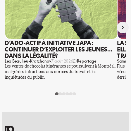
›
D’ADO-ACTIF À INITIATIVE JAPA :
LA S
CONTINUER D’EXPLOITER LES JEUNES…
ELLE
DANS LA LÉGALITÉ?
TRAV
Léa Beaulieu-Kratchanov
Samuel
7 août 2026
Reportage
Les ventes de chocolat itinérantes se poursuivent à Montréal,
Plus qu
malgré des infractions aux normes du travail et les
vécues p
inquiétudes du public.
derrière