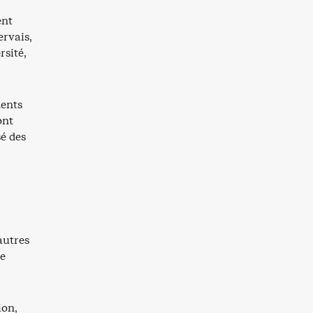
ent
ervais,
rsité,
ments
ont
sé des
autres
ue
ion,