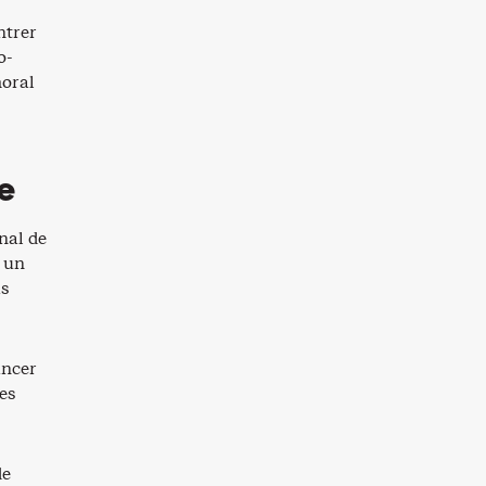
ntrer
o-
moral
e
nal de
a un
is
ancer
es
de