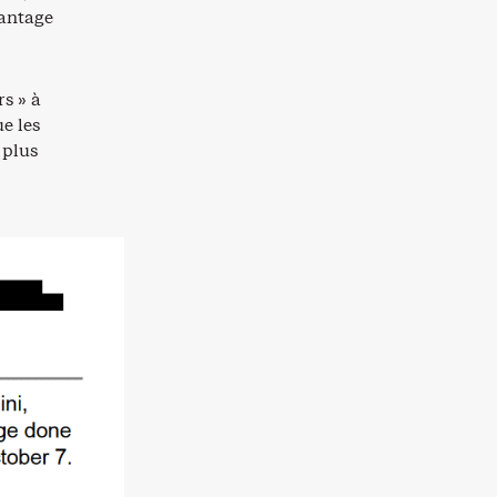
vantage
rs » à
ue les
 plus