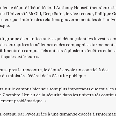
rnier, le député libéral fédéral Anthony Housefather s’entreti
 de l’Université McGill, Deep Saini, le vice-recteur, Philippe G
recteur par intérim des relations gouvernementales de l’unive
esque.
etit groupe de manifestant·es qui dénonçaient les investisse
 des entreprises israéliennes et des compagnies d’armement 
âtiments du campus. Iels ont cassé plusieurs fenêtres et lais
s façades extérieures.
ts après la rencontre, le député envoie un courriel à des
 du ministère fédéral de la Sécurité publique.
its sur le campus hier soir sont plus importants que tous les 
e 7 octobre. L’enjeu de la sécurité dans les universités contin
blement problématique. »
l, obtenu par Pivot grâce à une demande d’accès à l’informat