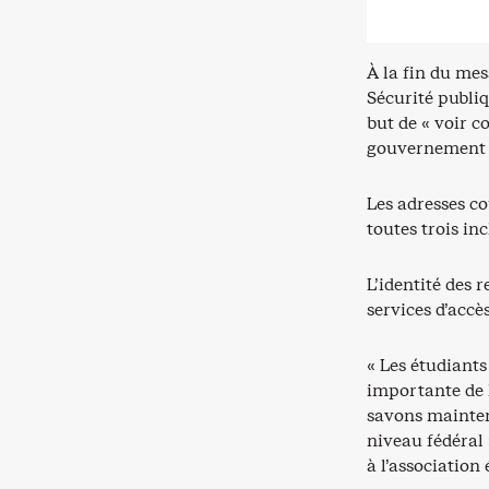
À la fin du me
Sécurité publi
but de « voir c
gouvernement p
Les adresses co
toutes trois in
L’identité des 
services d’accè
« Les étudiants
importante de 
savons maintena
niveau fédéral 
à l’association