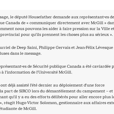
ssage, le député Housefather demande aux représentant·es d
que Canada de « communiquer directement avec McGill » dan
omment nous pouvons les aider à faire pression sur la Ville et
rovincial pour qu’ils prennent les choses plus au sérieux ».
urriel de Deep Saini, Philippe Gervais et Jean-Félix Lévesque
cluses dans le message.
représentant·es de Sécurité publique Canada a été caviardée p
s à l’information de l’Université McGill.
 ont déjà assisté l’été dernier au déploiement d’une force
la part de SIRCO lors du démantèlement du campement – et
nt qu’il y a eu des efforts délibérés pour aller encore plus l
», réagit Hugo-Victor Solomon, gestionnaire aux affaires ext
 étudiante de McGill.