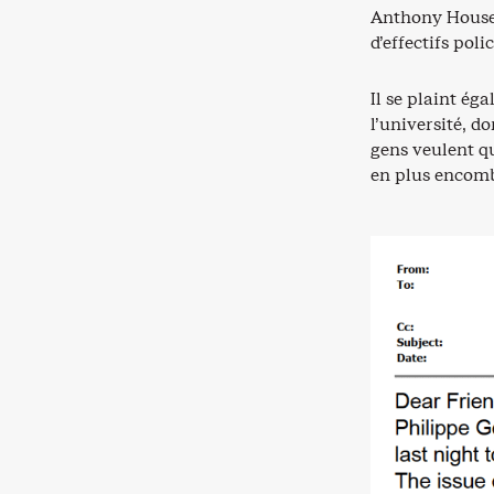
Anthony Housefa
d’effectifs pol
Il se plaint ég
l’université, d
gens veulent qu
en plus encom