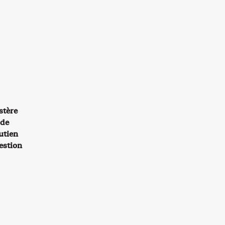
stère
 de
utien
estion