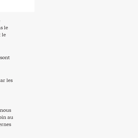
e
s le
 le
 sont
ar les
 nous
oin au
ernes