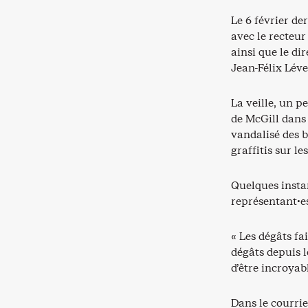
Le 6 février de
avec le recteur
ainsi que le di
Jean-Félix Lév
La veille, un p
de McGill dans
vandalisé des b
graffitis sur le
Quelques instan
représentant·es
« Les dégâts fa
dégâts depuis l
d’être incroya
Dans le courrie