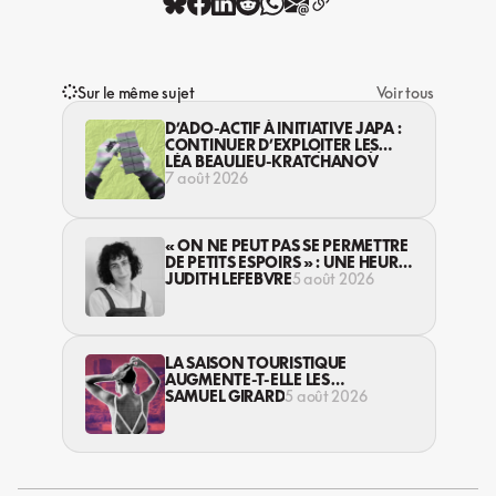
Sur le même sujet
Voir tous
D’ADO-ACTIF À INITIATIVE JAPA :
CONTINUER D’EXPLOITER LES
JEUNES… DANS LA LÉGALITÉ?
LÉA BEAULIEU-KRATCHANOV
7 août 2026
« ON NE PEUT PAS SE PERMETTRE
DE PETITS ESPOIRS » : UNE HEURE
AVEC AVI LEWIS
JUDITH LEFEBVRE
5 août 2026
LA SAISON TOURISTIQUE
AUGMENTE-T-ELLE LES
VIOLENCES CONTRE LES
SAMUEL GIRARD
5 août 2026
TRAVAILLEUSES DU SEXE?