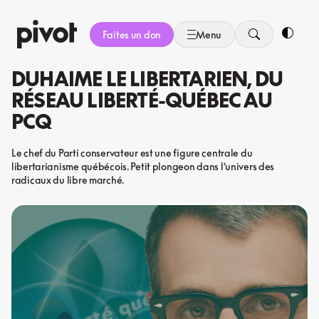
Aller
au
Faites un don
Menu
contenu
Bascule
DUHAIME LE LIBERTARIEN, DU
RÉSEAU LIBERTÉ-QUÉBEC AU
PCQ
Le chef du Parti conservateur est une figure centrale du
libertarianisme québécois. Petit plongeon dans l’univers des
radicaux du libre marché.