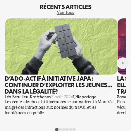
RÉCENTS ARTICLES
Voir tous
›
D’ADO-ACTIF À INITIATIVE JAPA :
LA S
CONTINUER D’EXPLOITER LES JEUNES…
ELLE
DANS LA LÉGALITÉ?
TRAV
Léa Beaulieu-Kratchanov
Samuel
7 août 2026
Reportage
Les ventes de chocolat itinérantes se poursuivent à Montréal,
Plus qu
malgré des infractions aux normes du travail et les
vécues p
inquiétudes du public.
derrière